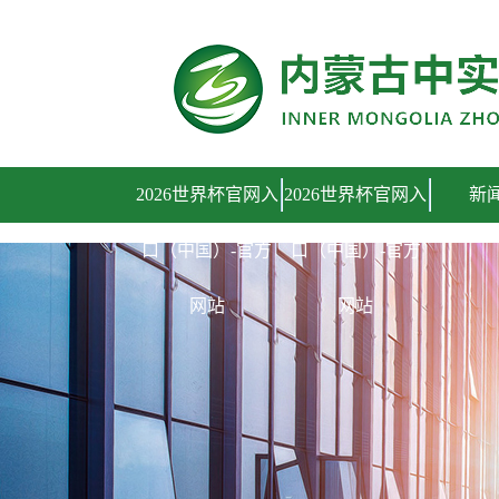
2026世界杯官网入口（中国）-官方网站
2026世界杯官网入
2026世界杯官网入
新
口（中国）-官方
口（中国）-官方
网站
网站