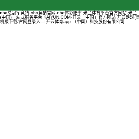
nba总冠军竞猜-nba竞猜官网-nba体彩赔率
米兰体育平台官方网站-米兰
(中国)一站式服务平台
KAIYUN.COM·开云「中国」官方网站
开云足球(
机版下载/官网登录入口
开云体育app-（中国）科技股份有限公司