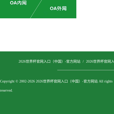
2026世界杯官网入口（中国）-官方网站
/
2026世界杯官
Copyright © 2002-2026 2026世界杯官网入口（中国）-官方网站 All rights
reserved.