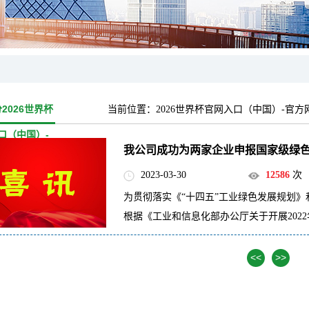
2026世界杯
当前位置：
2026世界杯官网入口（中国）-官方
口（中国）-
我公司成功为两家企业申报国家级绿
站
2023-03-30
12586
次
为贯彻落实《“十四五”工业绿色发展规划
根据《工业和信息化部办公厅关于开展202
<<
>>