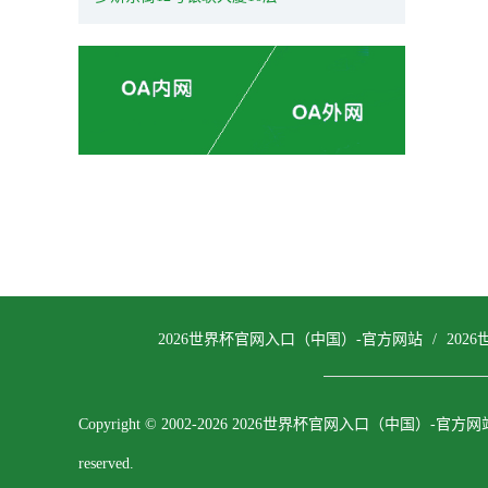
2026世界杯官网入口（中国）-官方网站
/
202
Copyright © 2002-2026 2026世界杯官网入口（中国）-官方网站 Al
reserved.