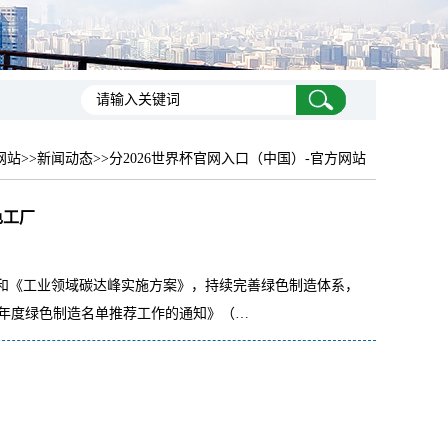
网站
>>新闻动态>>分2026世界杯官网入口（中国）-官方网站
色工厂
》和《工业领域碳达峰实施方案》，持续完善绿色制造体系，
2年度绿色制造名单推荐工作的通知》（…