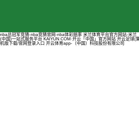
nba总冠军竞猜-nba竞猜官网-nba体彩赔率
米兰体育平台官方网站-米兰
(中国)一站式服务平台
KAIYUN.COM·开云「中国」官方网站
开云足球(
机版下载/官网登录入口
开云体育app-（中国）科技股份有限公司