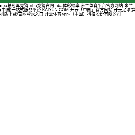
nba总冠军竞猜-nba竞猜官网-nba体彩赔率
米兰体育平台官方网站-米兰
(中国)一站式服务平台
KAIYUN.COM·开云「中国」官方网站
开云足球(
机版下载/官网登录入口
开云体育app-（中国）科技股份有限公司