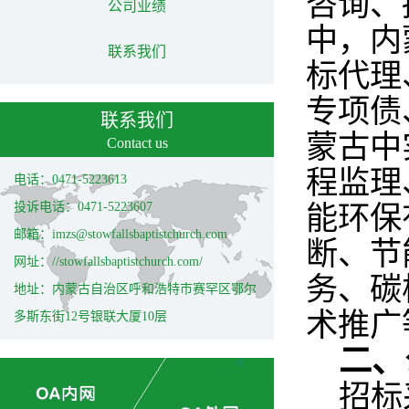
咨询、
公司业绩
中，内
联系我们
标代理
专项债
联系我们
蒙古中
Contact us
程监理
电话：0471-5223613
投诉电话：0471-5223607
能环保
邮箱：imzs@stowfallsbaptistchurch.com
断、节
网址：//stowfallsbaptistchurch.com/
务、碳
地址：内蒙古自治区呼和浩特市赛罕区鄂尔
术推广
多斯东街12号银联大厦10层
二、
招标