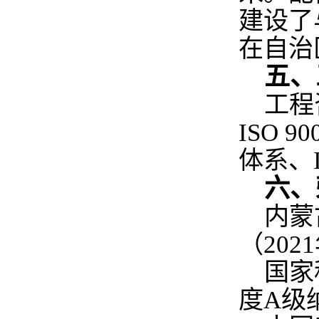
建设了
在自治
五、
工程
ISO 9
体系、I
六、
内蒙
（202
国家
度A级