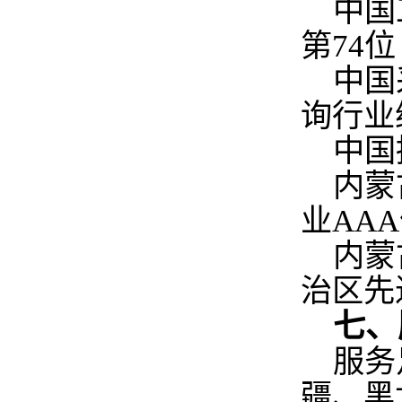
中国
第74位
中国
询行业
中国
内蒙
业AAA
内蒙
治区先
七、
服务
疆、黑