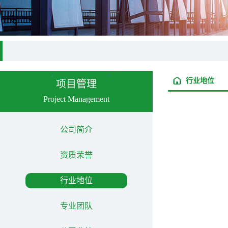
行业地位
项目管理
Project Management
公司简介
资质荣誉
行业地位
专业团队