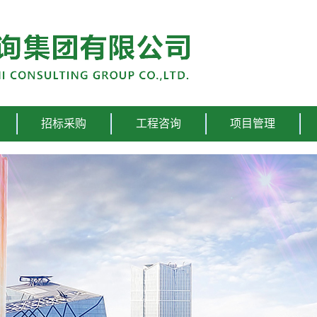
招标采购
工程咨询
项目管理