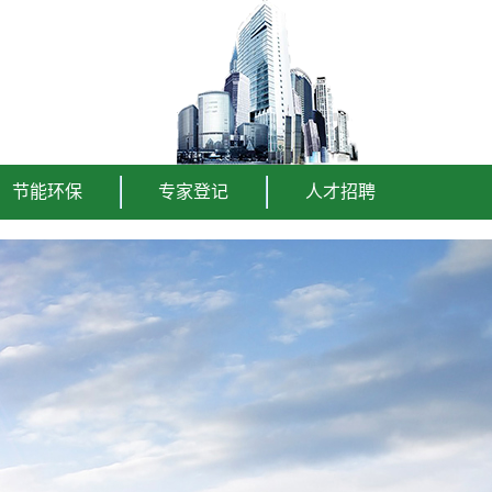
节能环保
专家登记
人才招聘