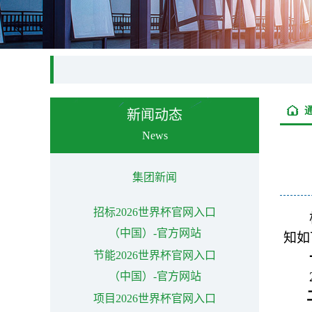
新闻动态
News
集团新闻
招标2026世界杯官网入口
（中国）-官方网站
知如
节能2026世界杯官网入口
（中国）-官方网站
项目2026世界杯官网入口