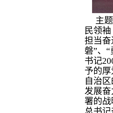
主题
民领袖
担当奋
磐”、
书记2
予的厚
自治区
发展奋
署的战
总书记