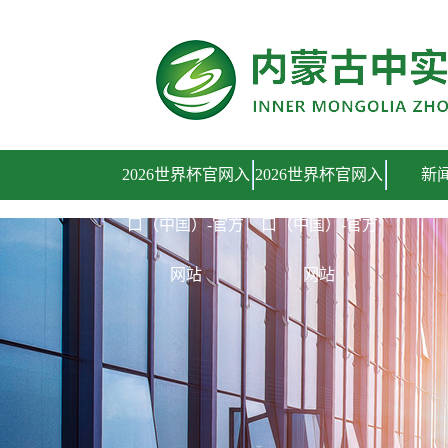
2026世界杯官网入口（中国）-官方网站
2026世界杯官网入
2026世界杯官网入
新
口（中国）-官方
口（中国）-官方
网站
网站