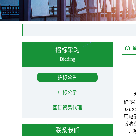
招标采购
Bidding
招标公告
中标公示
称“采
国际贸易代理
03
用电
版响
联系我们
一、