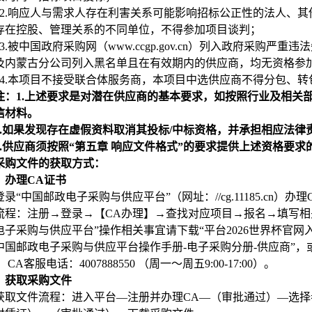
2.
响应人与需求人存在利害关系可能影响招标公正性的法人、其
存在控股、管理关系的不同单位，不得参加项目谈判；
3.
被中国政府采购网（www.ccgp.gov.cn）列入政府采购
及内蒙古分公司列入黑名单且在有效期内的供应商，均无资格参
4.
本项目不接受联合体服务商，本项目中选供应商不得分包、转
注：1.上述要求是对潜在供应商的基本要求，如按照行业及相关
信材料。
.
如果发现存在虚假资料取消其投标/中标资格，并承担相应法律
.
供应商须按照“第五章 响应文件格式”的要求提供上述资格要
采购文件的获取方式：
）办理CA证书
登录“中国邮政电子采购与供应平台”（网址：//cg.11185.cn）办
流程：注册→登录→【CA办理】→查找对应项目→报名→填写相
电子采购与供应平台”操作相关事宜请下载“平台2026世界杯官
国邮政电子采购与供应平台操作手册-电子采购分册-供应商”，或可联系客服
0）
CA
客服电话：4007888550 （周一～周五9:00-17:00）
。
）获取采购文件
获取文件流程：进入平台—注册并办理CA—（审批通过）—选