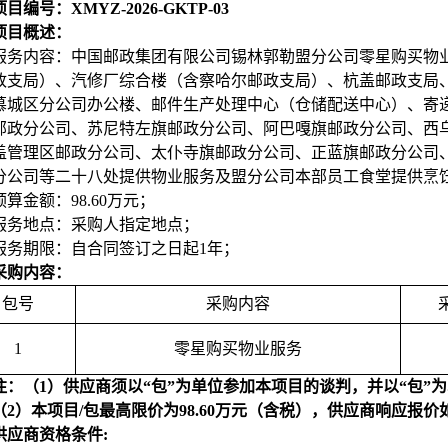
目编号：XMYZ-2026-GKTP-03
项目概述：
服务内容：中国邮政集团有限公司锡林郭勒盟分公司零星购买物
政支局）、汽修厂综合楼（含察哈尔邮政支局）、杭盖邮政支局
慕城区分公司办公楼、邮件生产处理中心（仓储配送中心）、寄
邮政分公司、苏尼特左旗邮政分公司、阿巴嘎旗邮政分公司、西
盖管理区邮政分公司、太仆寺旗邮政分公司、正蓝旗邮政分公司
分公司等二十八处提供物业服务及盟分公司本部员工食堂提供烹
预算金额：98.60万元；
服务地点：采购人指定地点；
服务期限：自合同签订之日起1年；
采购内容：
包号
采购内容
1
零星购买物业服务
注：（1）供应商须以“包”为单位参加本项目的谈判，并以“包”
（2）本项目/包最高限价为98.60万元（含税），供应商响应报
供应商资格条件: