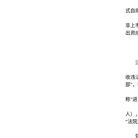
式自
非上
出资
收违
部”
称”
人）
“法