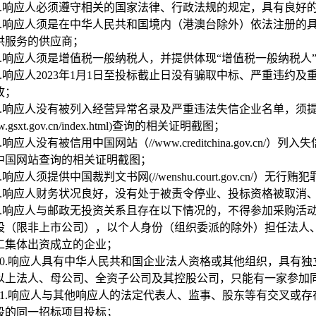
.
响应人必须遵守相关的国家法律、行政法规的规定，具有良好
.
响应人须是在中华人民共和国境内（港澳台除外）依法注册的
供服务的供应商；
.
响应人须是增值税一般纳税人，并提供体现“增值税一般纳税人
.
响应人2023年1月1日至投标截止日没有骗取中标、严重违约
故；
.
响应人没有被列入经营异常名录及严重违法失信企业名单，须
ww.gsxt.gov.cn/index.html)查询的相关证明截图；
.
响应人没有被信用中国网站（//www.creditchina.gov.
中国网站查询的相关证明截图；
.
响应人须提供中国裁判文书网(//wenshu.court.gov.cn/）
.
响应人财务状况良好，没有处于被责令停业、投标资格被取消
.
响应人与邮政无投资关系且存在以下情况的，不得参加采购活
股（限非上市公司），以个人身份（组织委派的除外）担任法人
工集体出资成立的企业；
0.
响应人具有中华人民共和国企业法人资格或其他组织，具有独
以上法人、母公司、全资子公司及其控股公司，只能有一家参加
1.
响应人与其他响应人的法定代表人、监事、股东等有交叉或存
段的同一招标项目投标；