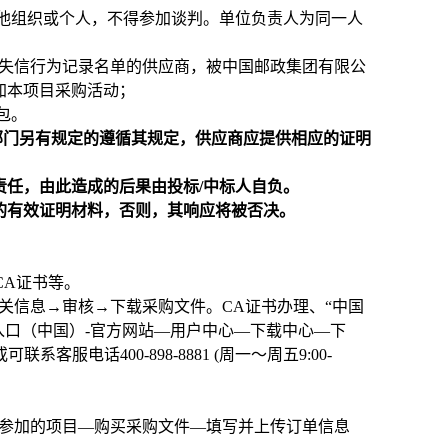
他组织或个人，不得参加谈判。单位负责人为同一人
严重违法失信行为记录名单的供应商，被中国邮政集团有限公
加本项目采购活动；
包。
部门另有规定的遵循其规定，供应商应提供相应的证明
责任，由此造成的后果由投标/中标人自负。
求的有效证明材料，否则，其响应将被否决。
理CA证书等。
关信息→审核→下载采购文件。CA证书办理、“中国
网入口（中国）-官方网站—用户中心—下载中心—下
电话400-898-8881 (周一～周五9:00-
择参加的项目—购买采购文件—填写并上传订单信息