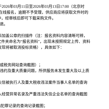
03月11日至2026年03月13日17:00（北京时
cn）在线报名，逾期不予受理，供应商应将获取文件时的
中，经审核后即可下载采购文件。
不退。
料加盖公章的扫描件（注：报名资料内容清晰可辨，
文件夹命名为“报名资料”，出现未按照规定上传、资料
发现将被取消投标资格），具体如下：
明或税务网站查询截图）；
严重违约及重大质量问题，所供服务未发生重大及以上质
cn）未列入失信被执行人及重大税收违法案件当事人名单的查询
x.html)列入经营异常名录及严重违法失信企业名单的查询截图
/）无行贿犯罪记录的查询记录截图；