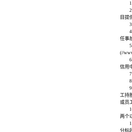
1
2
目提
3
4
任事
5
(//w
6
信用
7
8
9
工持
或员
1
两个
1
分标