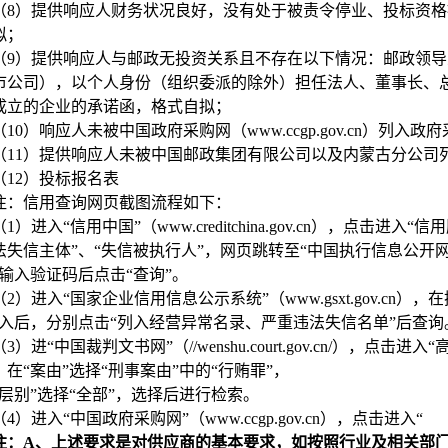
（8）提供响应人财务状况良好，没有处于被责令停业、投标资
拟；
（9）提供响应人与邮政无投资关系且不存在以下情况：邮政领
市公司），以个人身份（组织委派的除外）担任法人、董事长、
成立的企业的承诺函，格式自拟；
（10）响应人未被中国政府采购网（www.ccgp.gov.cn）
（11）提供响应人未被中国邮政集团有限公司以及内蒙古分公司
（12）投标报名表
注：信用查询网页截图流程如下：
（1）进入“信用中国”（www.creditchina.gov.cn），点
法失信主体”、“失信被执行人”，网页跳转至“中国执行信息公开网
，输入验证码后点击“查询”。
（2）进入“国家企业信用信息公示系统”（www.gsxt.gov.cn
进入后，分别点击“列入经营异常名录、严重违法失信名单”后查询
（3）进“中国裁判文书网”（//wenshu.court.gov.cn/），
，在“案由”选择“刑事案由”中的“行贿罪”，
院层别”选择“全部”，选择后进行检索。
（4）进入“中国政府采购网”（www.ccgp.gov.cn），点击进入“
注：A、上述要求是对供应商的基本要求，如按照行业及相关部