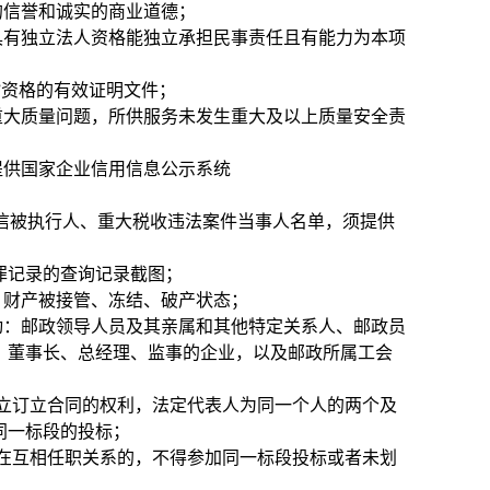
的信誉和诚实的商业道德；
具有独立法人资格能独立承担民事责任且有能力为本项
”资格的有效证明文件；
及重大质量问题，所供服务未发生重大及以上质量安全责
提供国家企业信用信息公示系统
cn/）列入失信被执行人、重大税收违法案件当事人名单，须提供
无行贿犯罪记录的查询记录截图；
、财产被接管、冻结、破产状态；
动：邮政领导人员及其亲属和其他特定关系人、邮政员
、董事长、总经理、监事的企业，以及邮政所属工会
立订立合同的权利，法定代表人为同一个人的两个及
同一标段的投标；
在互相任职关系的，不得参加同一标段投标或者未划