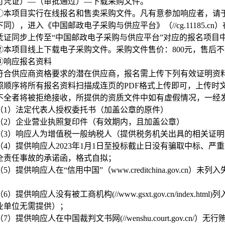
付凭证）—（审批通过）—下载采购文件。
①本项目实行在线报名和售卖采购文件。凡有意参加响应者，请于2026年
下同），进入《中国邮政电子采购与供应平台》（//cg.11185.
凭证同步上传至“中国邮政电子采购与供应平台”对应的报名项目
②本项目线上下载电子采购文件。采购文件售价：800元，售后
③响应报名资料
符合供应商资格要求的潜在供应商，报名需上传下列有效证明资
照顺序将所有报名资料扫描成连页的PDF格式上传即可，上传时
不全者将被拒绝接收，所提供的资质文件中如有虚假情况，一经
（1）法定代表人授权委托书（加盖公章的原件）
（2）企业营业执照复印件（有效期内，且加盖公章）
（3）响应人为增值税一般纳税人（提供税务机关出具的相关证
（4）提供响应人2023年1月1日至投标截止日没有骗取中标、
全责任事故的承诺函，格式自拟；
（5）提供响应人在“信用中国”（www.creditchina.gov.
；
（6）提供响应人没有被工商机构(//www.gsxt.gov.cn/inde
业单位无需提供）；
（7）提供响应人在中国裁判文书网(//wenshu.court.gov.cn