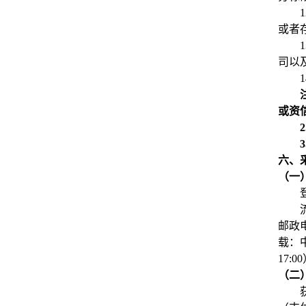
1
或者
1
司以
1
或资
2
3
六、
（一
邮政
载：中
17:0
（二