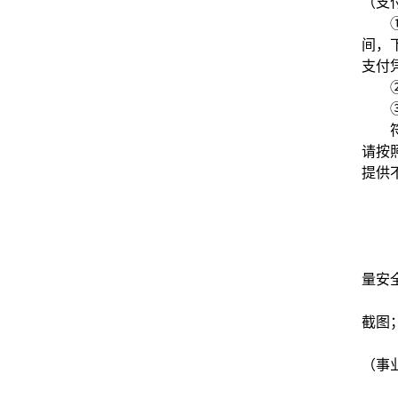
（支
间，
支付
请按
提供
量安
截图
（事