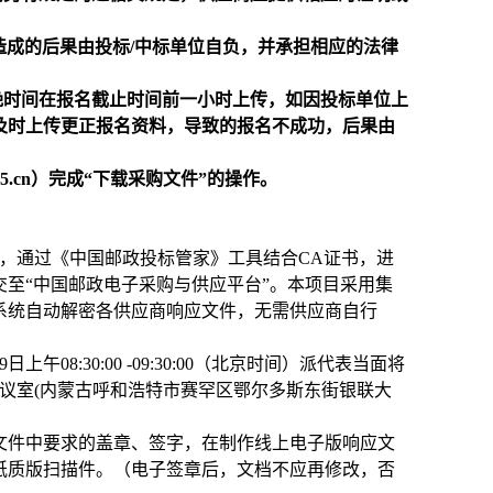
造成的后果由投标/中标单位自负，并承担相应的法律
晚时间在报名截止时间前一小时上传，如因投标单位上
及时上传更正报名资料，导致的报名不成功，后果由
85.cn）完成“下载采购文件”的操作。
时间）前，通过《中国邮政投标管家》工具结合CA证书，进
至“中国邮政电子采购与供应平台”。本项目采用集
系统自动解密各供应商响应文件，无需供应商自行
08:30:00 -09:30:00（北京时间）派代表当面将
议室(内蒙古呼和浩特市赛罕区鄂尔多斯东街银联大
文件中要求的盖章、签字，在制作线上电子版响应文
纸质版扫描件。（电子签章后，文档不应再修改，否