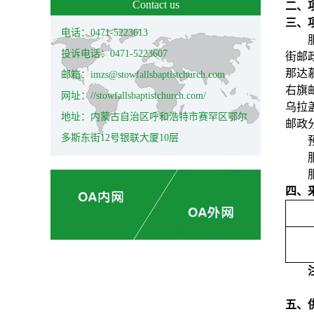
Contact us
二、项
三、
电话：0471-5223613
投诉电话：0471-5223607
街邮
那达
邮箱：imzs@stowfallsbaptistchurch.com
右旗
网址：//stowfallsbaptistchurch.com/
乌拉
地址：内蒙古自治区呼和浩特市赛罕区鄂尔
邮政
多斯东街12号银联大厦10层
四、
五、