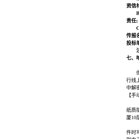
资信
责任;
传报
投标
七、
行线
中解
【手
纸质
厦10
件时