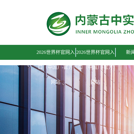
2026世界杯官网入口（中国）-官方网站
2026世界杯官网入
2026世界杯官网入
新
口（中国）-官方
口（中国）-官方
网站
网站