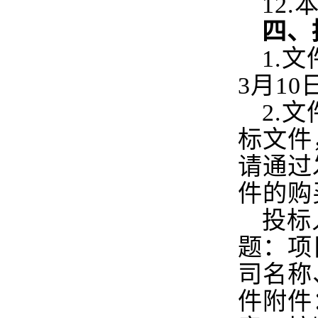
12
四、
1.文
3月10
2.
标文件
请通过发
件的购
投标
题：项
司名称
件附件