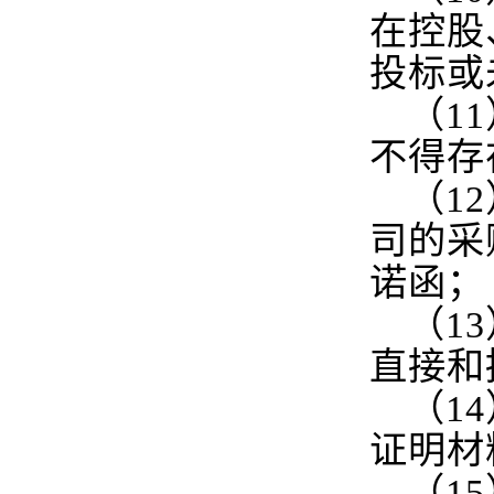
在控股
投标或
（1
不得存
（1
司的采
诺函；
（1
直接和
（1
证明材
（1