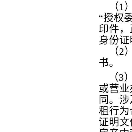
（1
“授权
印件，
身份证
（2
书。
（3
或营业
同。涉
租行为
证明文