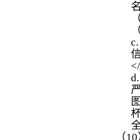
（
c.
<
d.
图
（1