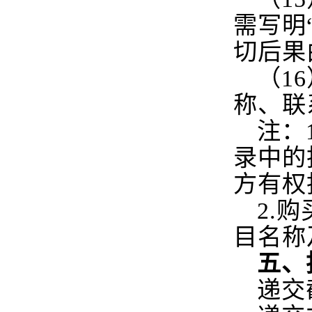
需写明
切后果
（1
称、联
注：
录中的
方有权
2.
目名称
五、
递交