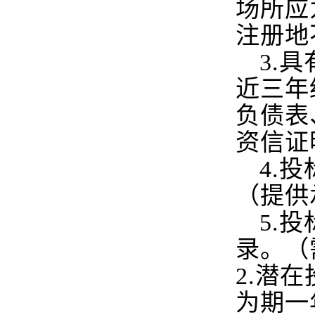
场所应
注册地
3.
近三年
负债表
资信证
4.
（提供
5.
录。（
2.潜
为期一