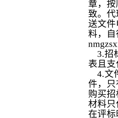
章，按
致。代
送文件
料，自
nmgzs
3.
表且支
4.
件，只
购买招
材料只
在评标