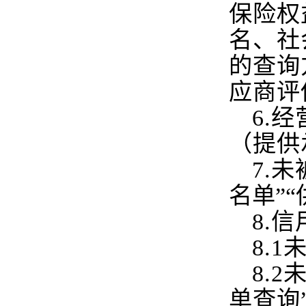
保险权
名、社
的查询
应商评
6.
（提供
7.
名单”
8.
8.
8.2
单查询