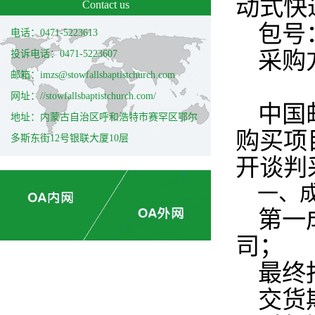
动式快
Contact us
包号
电话：0471-5223613
采购
投诉电话：0471-5223607
邮箱：imzs@stowfallsbaptistchurch.com
网址：//stowfallsbaptistchurch.com/
中国
地址：内蒙古自治区呼和浩特市赛罕区鄂尔
购买项
多斯东街12号银联大厦10层
开谈判
一、
第一
司；
最终报
交货