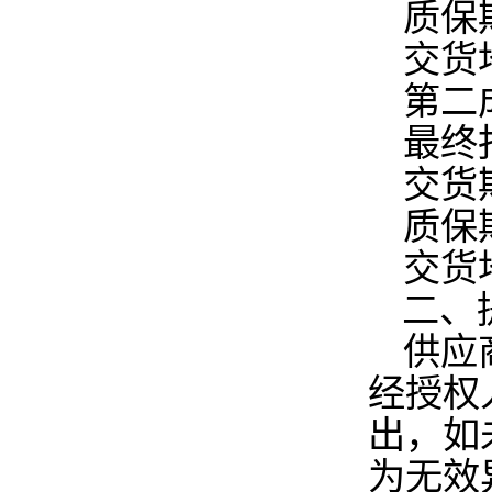
质保
交货
第二
最终报
交货
质保
交货
二、
供应
经授权
出，如
为无效