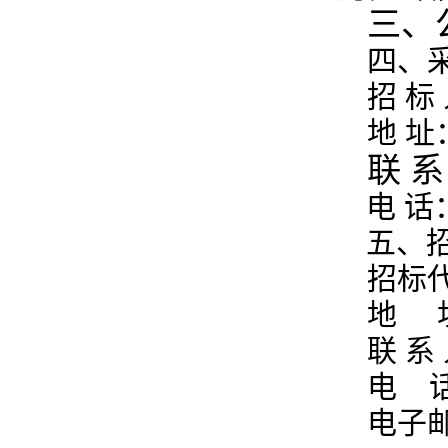
三、公
四、
招 
地 
联 
电 话：
五
、
招标
地 
联 系
电 话：
电子邮件