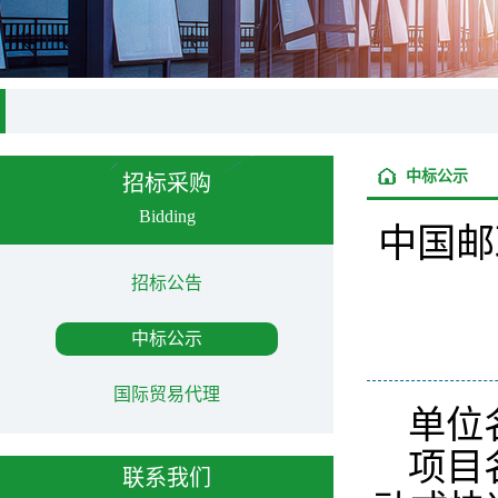
中标公示
招标采购
Bidding
中国邮
招标公告
中标公示
国际贸易代理
单位
项目
联系我们