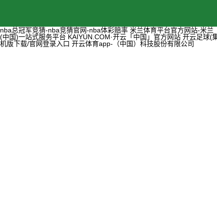
nba总冠军竞猜-nba竞猜官网-nba体彩赔率
米兰体育平台官方网站-米兰
(中国)一站式服务平台
KAIYUN.COM·开云「中国」官方网站
开云足球(
机版下载/官网登录入口
开云体育app-（中国）科技股份有限公司