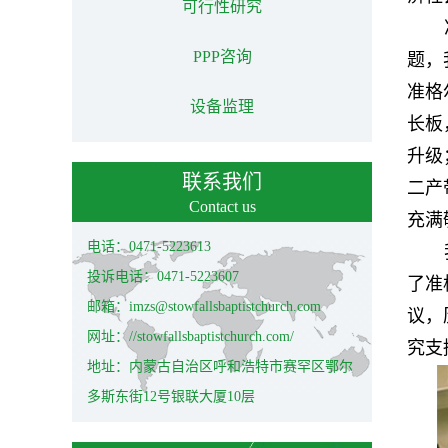
可行性研究
PPP咨询
题，
准格
设备监理
长板
升级
联系我们
二产
Contact us
充满
电话：0471-5223613
投诉电话：0471-5223607
了准
邮箱：imzs@stowfallsbaptistchurch.com
议，
网址：//stowfallsbaptistchurch.com/
究支
地址：内蒙古自治区呼和浩特市赛罕区鄂尔
多斯东街12号银联大厦10层