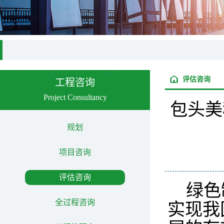
评估咨询
工程咨询
Project Consultancy
包头美
规划
项目咨询
评估咨询
绿色
全过程咨询
实现我