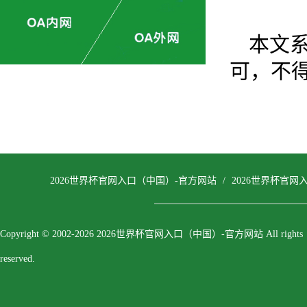
本文
可，不
2026世界杯官网入口（中国）-官方网站
/
2026世界杯官
Copyright © 2002-2026 2026世界杯官网入口（中国）-官方网站 All rights
reserved.