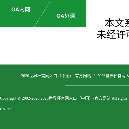
本文
未经许
2026世界杯官网入口（中国）-官方网站
/
2026世界杯官
Copyright © 2002-2026 2026世界杯官网入口（中国）-官方网站 All rights
reserved.