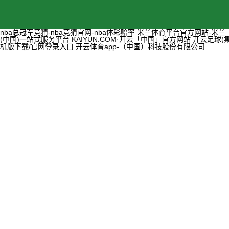
nba总冠军竞猜-nba竞猜官网-nba体彩赔率
米兰体育平台官方网站-米兰
(中国)一站式服务平台
KAIYUN.COM·开云「中国」官方网站
开云足球(
机版下载/官网登录入口
开云体育app-（中国）科技股份有限公司