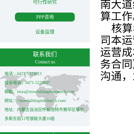
南大道
可行性研究
算工作
PPP咨询
核算
设备监理
司本运
运营成
联系我们
务合同
Contact us
沟通，
电话：0471-5223613
投诉电话：0471-5223607
邮箱：imzs@stowfallsbaptistchurch.com
网址：//stowfallsbaptistchurch.com/
地址：内蒙古自治区呼和浩特市赛罕区鄂尔
多斯东街12号银联大厦10层