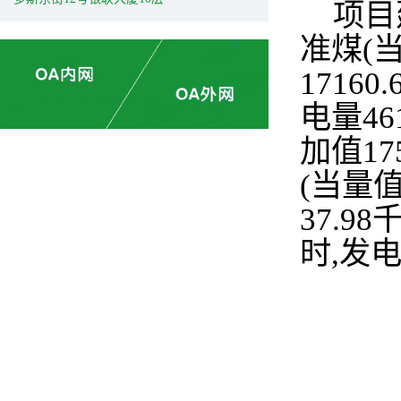
项目
准煤(当
1716
电量46
加值17
(当量
37.9
时,发电