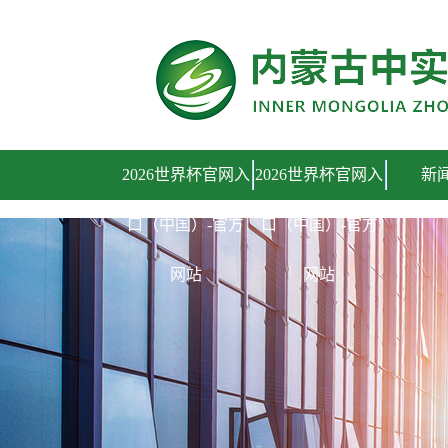
2026世界杯官网入口（中国）-官方网站
2026世界杯官网入
2026世界杯官网入
新
口（中国）-官方
口（中国）-官方
网站
网站