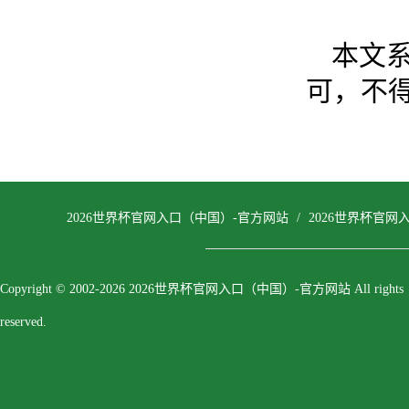
本文
可，不
2026世界杯官网入口（中国）-官方网站
/
2026世界杯官
Copyright © 2002-2026 2026世界杯官网入口（中国）-官方网站 All rights
reserved.