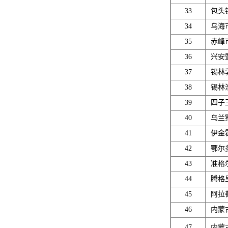
33
包头
34
乌海
35
赤峰
36
兴安
37
锡林
38
锡林
39
四子
40
乌兰
41
伊金
42
鄂尔
43
准格
44
腾格
45
阿拉
46
内蒙
47
内蒙