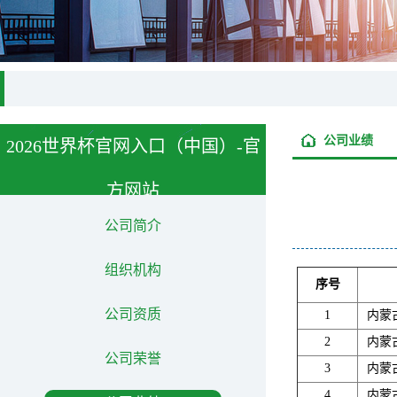
公司业绩
2026世界杯官网入口（中国）-官
方网站
About us
公司简介
组织机构
序号
公司资质
1
内蒙
2
内蒙
公司荣誉
3
内蒙
4
内蒙