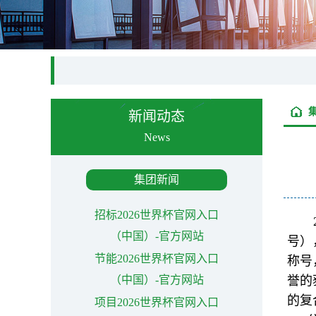
新闻动态
News
集团新闻
招标2026世界杯官网入口
（中国）-官方网站
号）
节能2026世界杯官网入口
称号
（中国）-官方网站
誉的
的复
项目2026世界杯官网入口