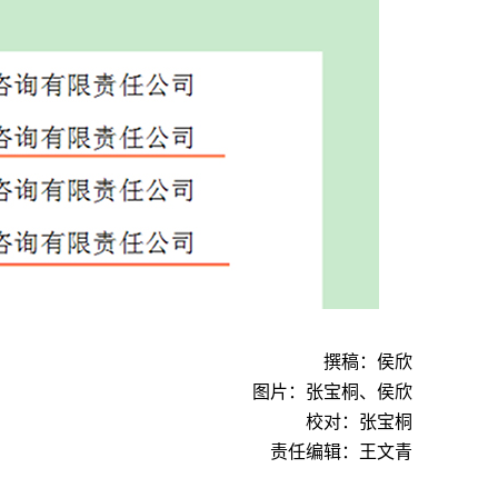
撰稿：侯欣
图片：张宝桐、侯欣
校对：张宝桐
责任编辑：王文青