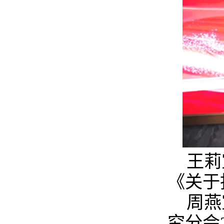
王莉
《关于
周燕
究分会