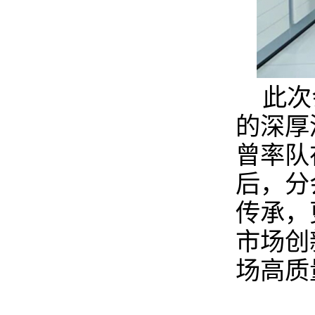
此次
的深厚
曾率队
后，分
传承，
市场创
场高质