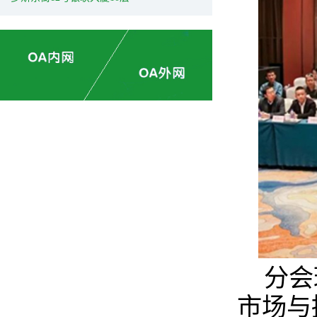
分会
市场与