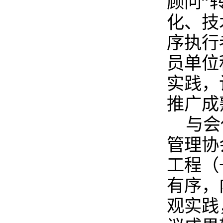
顾问”
化、技
序执行
员单位
实践，
推广成
与会
管理协
工程（
有序，
观实践