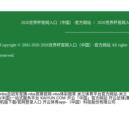
2026世界杯官网入口（中国）-官方网站
/
2026世界杯官
Copyright © 2002-2026 2026世界杯官网入口（中国）-官方网站 All rights
reserved.
nba总冠军竞猜-nba竞猜官网-nba体彩赔率
米兰体育平台官方网站-米兰
(中国)一站式服务平台
KAIYUN.COM·开云「中国」官方网站
开云足球(
机版下载/官网登录入口
开云体育app-（中国）科技股份有限公司